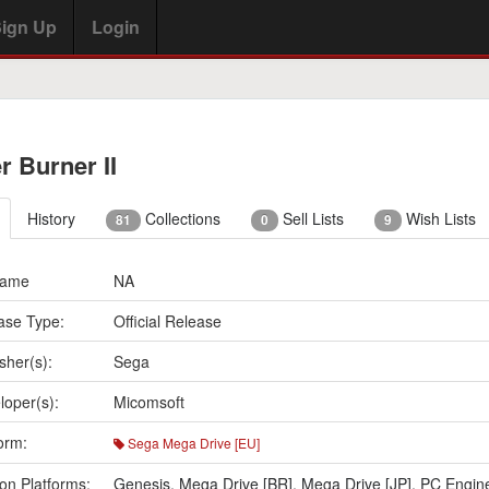
ign Up
Login
r Burner II
History
Collections
Sell Lists
Wish Lists
81
0
9
Name
NA
ase Type:
Official Release
sher(s):
Sega
loper(s):
Micomsoft
orm:
Sega Mega Drive [EU]
on Platforms:
Genesis
,
Mega Drive [BR]
,
Mega Drive [JP]
,
PC Engin