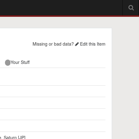
Missing or bad data?
Edit this Item
Your Stuff
e
,
Saturn [JP]