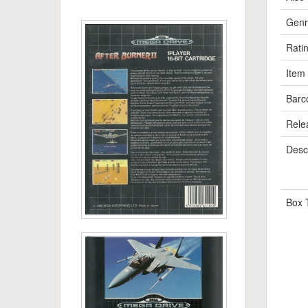
Genr
Rati
Item
Barc
Rele
Descr
Box 