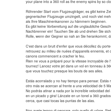
your plane into a 360 roll as the enemy spins by so cl
Röhrender Start vom Flugzeugträger, es gibt keine 
gegnerischer Flugzeuge umzingelt, und noch viel mehr
als Ihre Maschinenkanonen zu hämmern beginnen.
Es gibt keine Vorbereitung auf die unglaubliche Geschw
Nachbrenner ein! Tauchen Sie ab und drehen Sie sich
Rolle, wenn der Gegner so nah an Sie herankommt, daß
C'est dans un bruit d'enfer que vous décollez du porte
retrouvez au milieu de nuées d'appareils ennemis, et d
canons commencent a cracher le feu.
Rien ne vous a préparé pour la vitesse incroyable de l'
tournez! Lancez votre jet dans un vol en tonneau à 36
que vous touchez presque les bouts de ses ailes.
Estás acorralado y no hay tiempo para pensar. Estás
otro más se acercan al frente a una velocidad de 5 M
No podrás atinar a nada por la increíble velocidad del
en un picado y gira! Lánzate en un tonel a 360 grado
cerca, que casi tocas las puntas de las alas.
Non avete tempo di pensare, solo quello di urlare. Siete