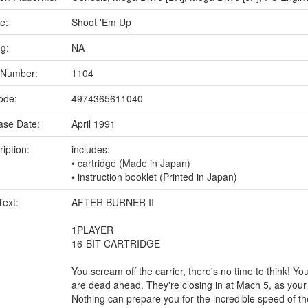
e:
Shoot 'Em Up
ng:
NA
 Number:
1104
ode:
4974365611040
ase Date:
April 1991
iption:
includes:
• cartridge (Made in Japan)
• instruction booklet (Printed in Japan)
Text:
AFTER BURNER II
1PLAYER
16-BIT CARTRIDGE
You scream off the carrier, there's no time to think! 
are dead ahead. They're closing in at Mach 5, as your
Nothing can prepare you for the incredible speed of the