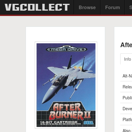
Browse
Forum
S
Afte
Info
Alt-
Rele
Publi
Deve
Platf
Also 