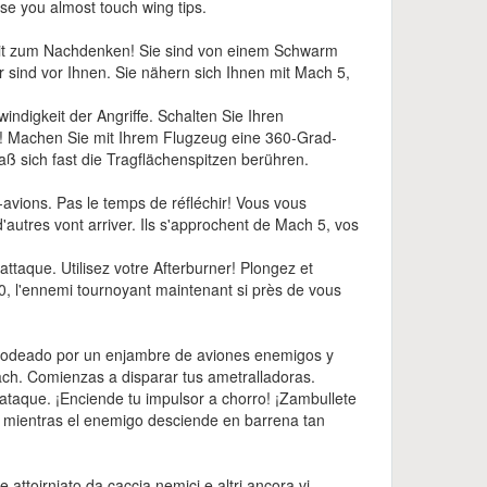
ose you almost touch wing tips.
Zeit zum Nachdenken! Sie sind von einem Schwarm
 sind vor Ihnen. Sie nähern sich Ihnen mit Mach 5,
indigkeit der Angriffe. Schalten Sie Ihren
! Machen Sie mit Ihrem Flugzeug eine 360-Grad-
 sich fast die Tragflächenspitzen berühren.
-avions. Pas le temps de réfléchir! Vous vous
'autres vont arriver. Ils s'approchent de Mach 5, vos
attaque. Utilisez votre Afterburner! Plongez et
0, l'ennemi tournoyant maintenant si près de vous
 rodeado por un enjambre de aviones enemigos y
ach. Comienzas a disparar tus ametralladoras.
 ataque. ¡Enciende tu impulsor a chorro! ¡Zambullete
s mientras el enemigo desciende en barrena tan
 attoirniato da caccia nemici e altri ancora vi