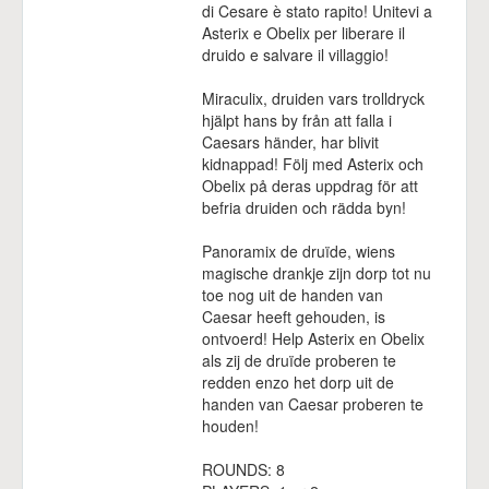
di Cesare è stato rapito! Unitevi a
Asterix e Obelix per liberare il
druido e salvare il villaggio!
Miraculix, druiden vars trolldryck
hjälpt hans by från att falla i
Caesars händer, har blivit
kidnappad! Följ med Asterix och
Obelix på deras uppdrag för att
befria druiden och rädda byn!
Panoramix de druïde, wiens
magische drankje zijn dorp tot nu
toe nog uit de handen van
Caesar heeft gehouden, is
ontvoerd! Help Asterix en Obelix
als zij de druïde proberen te
redden enzo het dorp uit de
handen van Caesar proberen te
houden!
ROUNDS: 8