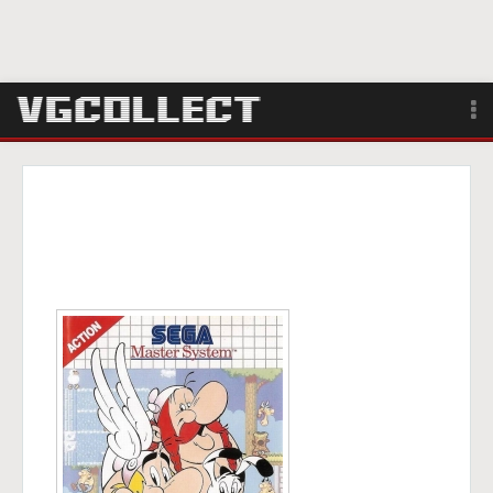
Browse
Forum
Sign Up
Login
Search