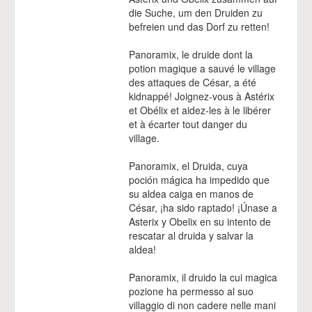
die Suche, um den Druiden zu
befreien und das Dorf zu retten!
Panoramix, le druide dont la
potion magique a sauvé le village
des attaques de César, a été
kidnappé! Joignez-vous à Astérix
et Obélix et aidez-les à le libérer
et à écarter tout danger du
village.
Panoramix, el Druida, cuya
poción mágica ha impedido que
su aldea caiga en manos de
César, ¡ha sido raptado! ¡Únase a
Asterix y Obelix en su intento de
rescatar al druida y salvar la
aldea!
Panoramix, il druido la cui magica
pozione ha permesso al suo
villaggio di non cadere nelle mani