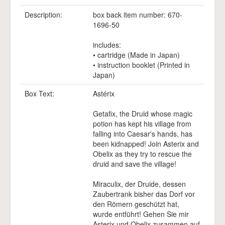
Description:
box back item number: 670-
1696-50
includes:
• cartridge (Made in Japan)
• instruction booklet (Printed in
Japan)
Box Text:
Astérix
Getafix, the Druid whose magic
potion has kept his village from
falling into Caesar's hands, has
been kidnapped! Join Asterix and
Obelix as they try to rescue the
druid and save the village!
Miraculix, der Druide, dessen
Zaubertrank bisher das Dorf vor
den Römern geschützt hat,
wurde entführt! Gehen Sie mir
Asterix und Obelix zusammen auf